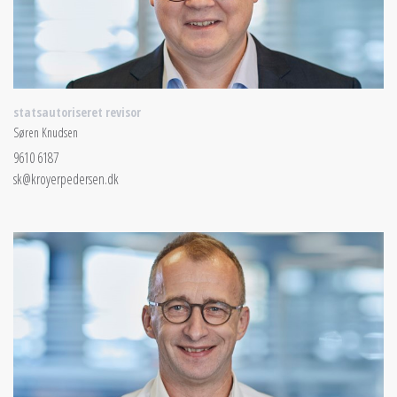
statsautoriseret revisor
Søren Knudsen
9610 6187
sk@kroyerpedersen.dk