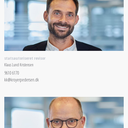
statsautoriseret revisor
Klaus Lund Kristensen
9610 6170
kk@kroyerpedersen.dk