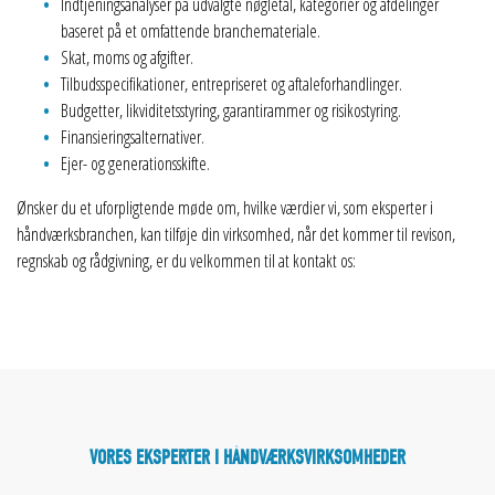
Indtjeningsanalyser på udvalgte nøgletal, kategorier og afdelinger
baseret på et omfattende branchemateriale.
Skat, moms og afgifter.
Tilbudsspecifikationer, entrepriseret og aftaleforhandlinger.
Budgetter, likviditetsstyring, garantirammer og risikostyring.
Finansieringsalternativer.
Ejer- og generationsskifte.
Ønsker du et uforpligtende møde om, hvilke værdier vi, som eksperter i
håndværksbranchen, kan tilføje din virksomhed, når det kommer til revison,
regnskab og rådgivning, er du velkommen til at kontakt os:
VORES EKSPERTER I HÅNDVÆRKSVIRKSOMHEDER