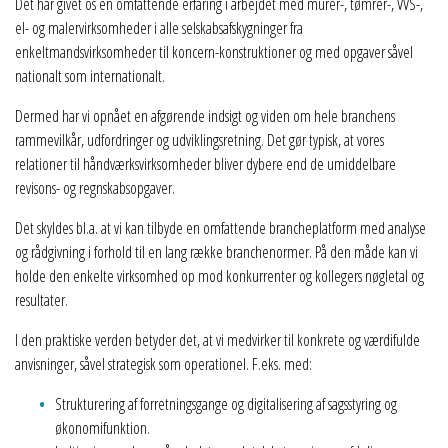
Det har givet os en omfattende erfaring i arbejdet med murer-, tømrer-, VVS-,
el- og malervirksomheder i alle selskabsafskygninger fra
enkeltmandsvirksomheder til koncern-konstruktioner og med opgaver såvel
nationalt som internationalt.
Dermed har vi opnået en afgørende indsigt og viden om hele branchens
rammevilkår, udfordringer og udviklingsretning. Det gør typisk, at vores
relationer til håndværksvirksomheder bliver dybere end de umiddelbare
revisons- og regnskabsopgaver.
Det skyldes bl.a. at vi kan tilbyde en omfattende brancheplatform med analyse
og rådgivning i forhold til en lang række branchenormer. På den måde kan vi
holde den enkelte virksomhed op mod konkurrenter og kollegers nøgletal og
resultater.
I den praktiske verden betyder det, at vi medvirker til konkrete og værdifulde
anvisninger, såvel strategisk som operationel. F.eks. med:
Strukturering af forretningsgange og digitalisering af sagsstyring og
økonomifunktion.