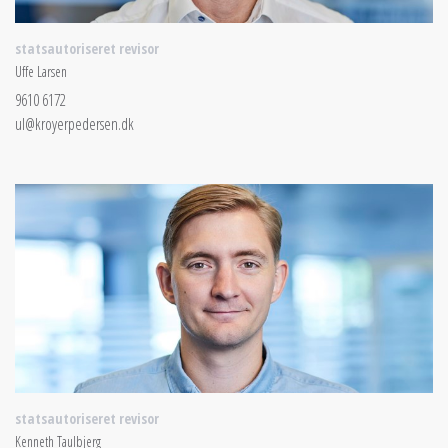
statsautoriseret revisor
Uffe Larsen
9610 6172
ul@kroyerpedersen.dk
statsautoriseret revisor
Kenneth Taulbjerg