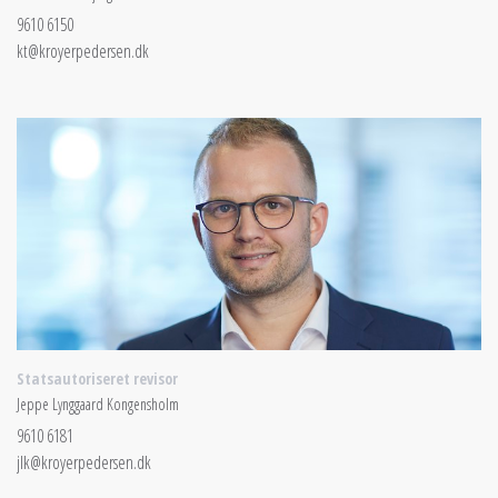
9610 6150
kt@kroyerpedersen.dk
Statsautoriseret revisor
Jeppe Lynggaard Kongensholm
9610 6181
jlk@kroyerpedersen.dk