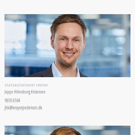
statsautoriseret revisor
Jeppe Hillersborg Kristensen
9610 6164
jhk@kroyerpedersen.dk