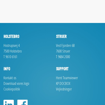
HOLSTEBRO
STRUER
Hostrupsvej 4
Ved Fjorden 6B
7500 Holstebro
7600 Struer
T 9610 6161
T 9684 2000
INFO
SUPPORT
Kontakt os
Hent Teamviewer
Download vores logo
KP DOCBOX
Cookiepolitik
Vejledninger
TILMELD DIG VORES NYHEDSBREV
Navn