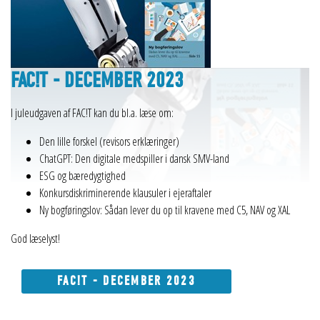
FAC!T - DECEMBER 2023
I juleudgaven af FAC!T kan du bl.a. læse om:
Den lille forskel (revisors erklæringer)
ChatGPT: Den digitale medspiller i dansk SMV-land
ESG og bæredygtighed
Konkursdiskriminerende klausuler i ejeraftaler
Ny bogføringslov: Sådan lever du op til kravene med C5, NAV og XAL
God læselyst!
FAC!T - DECEMBER 2023