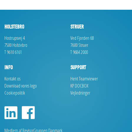
HOLSTEBRO
STRUER
Hostrupsvej 4
Ved Fjorden 6B
7500 Holstebro
7600 Struer
T 9610 6161
T 9684 2000
INFO
SUPPORT
Kontakt os
Hent Teamviewer
Download vores logo
KP DOCBOX
Cookiepolitik
Vejledninger
Medlem af RevisorGruppen Danmark