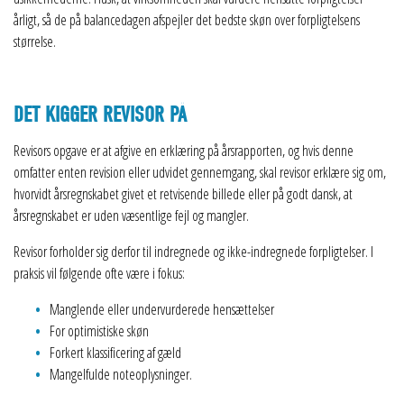
årligt, så de på balancedagen afspejler det bedste skøn over forpligtelsens
størrelse.
DET KIGGER REVISOR PÅ
Revisors opgave er at afgive en erklæring på årsrapporten, og hvis denne
omfatter enten revision eller udvidet gennemgang, skal revisor erklære sig om,
hvorvidt årsregnskabet givet et retvisende billede eller på godt dansk, at
årsregnskabet er uden væsentlige fejl og mangler.
Revisor forholder sig derfor til indregnede og ikke-indregnede forpligtelser. I
praksis vil følgende ofte være i fokus:
Manglende eller undervurderede hensættelser
For optimistiske skøn
Forkert klassificering af gæld
Mangelfulde noteoplysninger.