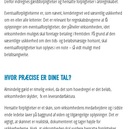
Derfor indregnes gældsforpligtelser og hensatte forpligtelser i årsregnskabet.
Eventualforpligtelserne er, som nævnt, kendetegnet ved væsentlig usikkerhed
om en eller alle kriterier. Det er relevant for regnskabsbrugerne at få
oplysninger om eventualforpligtelser, der påhviler virksomheden, idet
virksomheden muligvis skal foretage betaling i fremtiden. På grund af den
væsentlige usikkerhed om den tids- og beløbsmæssige horisont, skal
eventualforpligtelser kun oplyses i en note – så vidt muligt med
beløbsangivelse.
HVOR PRÆCISE ER DINE TAL?
Almindelig gæld er rimelig enkel, da det som hovedregel er det beløb,
virksomheden skylder, fx en leverandørfaktura.
Hensatte forpligtelser er et skøn, som virksomhedens medarbejdere og i sidste
ende ledelse laver på baggrund af viden og tilgængelige oplysninger. Det er
vigtigt, at skønnet er realistisk, dokumenteret og tager højde for
usikkerhederne. Husk, at virksomheden skal vurdere hensatte forpligtelser