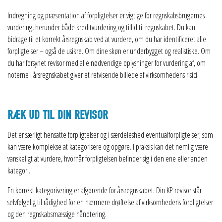
Indregning og præsentation af forpligtelser er vigtige for regnskabsbrugernes
vurdering, herunder både kreditvurdering og tillid til regnskabet. Du kan
bidrage til et korrekt årsregnskab ved at vurdere, om du har identificeret alle
forpligtelser – også de usikre. Om dine skøn er underbygget og realistiske. Om
du har forsynet revisor med alle nødvendige oplysninger for vurdering af, om
noterne i årsregnskabet giver et retvisende billede af virksomhedens risici.
RÆK UD TIL DIN REVISOR
Det er særligt hensatte forpligtelser og i særdeleshed eventualforpligtelser, som
kan være komplekse at kategorisere og opgøre. I praksis kan det nemlig være
vanskeligt at vurdere, hvornår forpligtelsen befinder sig i den ene eller anden
kategori.
En korrekt kategorisering er afgørende for årsregnskabet. Din KP-revisor står
selvfølgelig til rådighed for en nærmere drøftelse af virksomhedens forpligtelser
og den regnskabsmæssige håndtering.