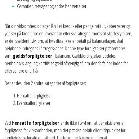
Garantier, retssager og andre hensættelser.
Når din virksomhed optager lån i et kredit- eller pengeinstitut, køber varer og
ydelser på kredit hos en leverandør eller skal afregne moms til Skattestyrelsen,
er der sjældent tvivl om, at hvis disse ikke er betalt på balancedagen, skal
beløbene indregnes i årsregnskabet. Denne type forpligtelser præsenteres
som
gældsforpligtelser
i balancen. Gældsforpligtelser opdeles i
henholdsvis lang- og kortfristet gæld afhængig af, om den forfalder inden for
eller senere end 1 år.
Der er desuden 2 andre kategorier af forpligtelser:
Hensatte forpligtelser
Eventualforpligtelser
Ved
hensatte forpligtelser
er du ikke i tvivl om, at der eksisterer en
forpligtelse for virksomheden, men det præcise beløb eller tidspunktet for
forpligtelsens forfald er usikkert. Dette kunne fx være en hensat