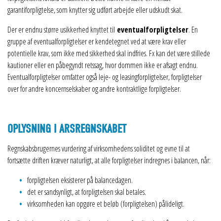
garantiforpligtelse, som knytter sig udført arbejde eller udskudt skat.
Der er endnu større usikkerhed knyttet til
eventualforpligtelser
. En
gruppe af eventualforpligtelser er kendetegnet ved at være krav eller
potentielle krav, som ikke med sikkerhed skal indfries. Fx kan det være stillede
kautioner eller en påbegyndt retssag, hvor dommen ikke er afsagt endnu.
Eventualforpligtelser omfatter også leje- og leasingforpligtelser, forpligtelser
over for andre koncernselskaber og andre kontraktlige forpligtelser.
OPLYSNING I ÅRSREGNSKABET
Regnskabsbrugernes vurdering af virksomhedens soliditet og evne til at
fortsætte driften kræver naturligt, at alle forpligtelser indregnes i balancen, når:
forpligtelsen eksisterer på balancedagen.
det er sandsynligt, at forpligtelsen skal betales.
virksomheden kan opgøre et beløb (forpligtelsen) pålideligt.