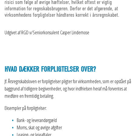
risici som følge af øvrige hæftelser, hvilket oftest er vigtig
information for regnskabsbrugeren. Derfor er det afgørende, at
virksomhedens forpligtelser håndteres korrekt i årsregnskabet.
Udgivet af RGD v/Seniorkonsulent Casper Lindemose
HVAD DÆKKER FORPLIGTELSER OVER?
Jf. Årsregnskabsloven er forpligtelser pligter for virksomheden, som er opstået på
baggrund af tidligere begivenheder, og hvor indfrielsen heraf må forventes at
medføre en fremtidig betaling.
Eksempler på forpligtelser:
Bank- og leverandørgæld
Moms, skat og øvrige afgifter
Leasing- og lejeaftaler