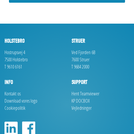
HOLSTEBRO
STRUER
Hostrupsvej 4
Ved Fjorden 6B
7500 Holstebro
7600 Struer
T 9610 6161
T 9684 2000
INFO
SUPPORT
Kontakt os
Hent Teamviewer
Download vores logo
KP DOCBOX
Cookiepolitik
Vejledninger