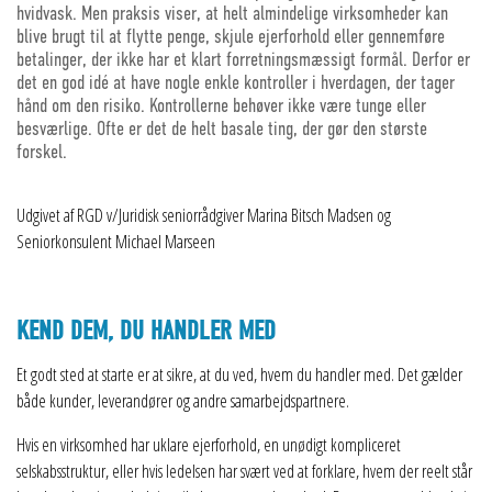
hvidvask. Men praksis viser, at helt almindelige virksomheder kan
blive brugt til at flytte penge, skjule ejerforhold eller gennemføre
betalinger, der ikke har et klart forretningsmæssigt formål. Derfor er
det en god idé at have nogle enkle kontroller i hverdagen, der tager
hånd om den risiko. Kontrollerne behøver ikke være tunge eller
besværlige. Ofte er det de helt basale ting, der gør den største
forskel.
Udgivet af RGD v/Juridisk seniorrådgiver Marina Bitsch Madsen og
Seniorkonsulent Michael Marseen
KEND DEM, DU HANDLER MED
Et godt sted at starte er at sikre, at du ved, hvem du handler med. Det gælder
både kunder, leverandører og andre samarbejdspartnere.
Hvis en virksomhed har uklare ejerforhold, en unødigt kompliceret
selskabsstruktur, eller hvis ledelsen har svært ved at forklare, hvem der reelt står