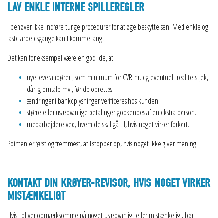
LAV ENKLE INTERNE SPILLEREGLER
I behøver ikke indføre tunge procedurer for at øge beskyttelsen. Med enkle og
faste arbejdsgange kan I komme langt.
Det kan for eksempel være en god idé, at:
nye leverandører , som minimum for CVR-nr. og eventuelt realitetstjek,
dårlig omtale mv., før de oprettes.
ændringer i bankoplysninger verificeres hos kunden.
større eller usædvanlige betalinger godkendes af en ekstra person.
medarbejdere ved, hvem de skal gå til, hvis noget virker forkert.
Pointen er først og fremmest, at I stopper op, hvis noget ikke giver mening.
KONTAKT DIN KRØYER-REVISOR, HVIS NOGET VIRKER
MISTÆNKELIGT
Hvis I bliver opmærksomme på noget usædvanligt eller mistænkeligt, bør I