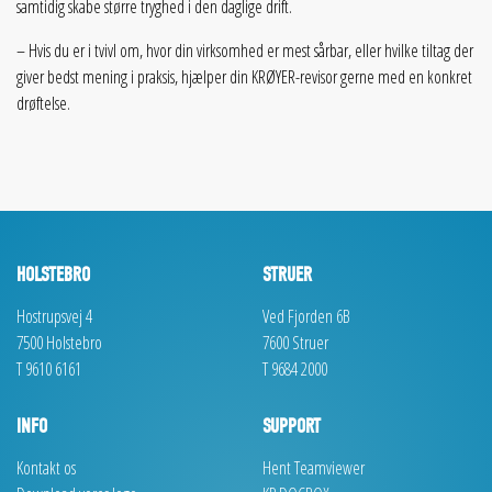
samtidig skabe større tryghed i den daglige drift.
– Hvis du er i tvivl om, hvor din virksomhed er mest sårbar, eller hvilke tiltag der
giver bedst mening i praksis, hjælper din KRØYER-revisor gerne med en konkret
drøftelse.
HOLSTEBRO
STRUER
Hostrupsvej 4
Ved Fjorden 6B
7500 Holstebro
7600 Struer
T 9610 6161
T 9684 2000
INFO
SUPPORT
Kontakt os
Hent Teamviewer